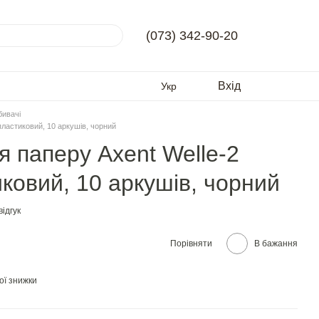
(073) 342-90-20
Вхід
Укр
бивачі
пластиковий, 10 аркушів, чорний
я паперу Axent Welle-2
ковий, 10 аркушів, чорний
ідгук
Порівняти
В бажання
ої знижки