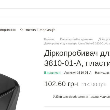
овернення
Контактна інформація
Головна
Канцелярські інструменти
Діркопро
Діркопробивач для паперу Axent Welle-2 3810-01-A, 
Діркопробивач дл
3810-01-A, пласти
В наявності
Артикул: 3810-01-A
Написати в
102.60 грн
114.00 грн
Увійти
для відображення накопичувальн
%