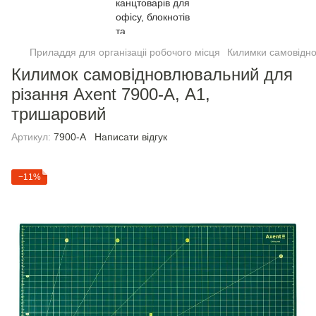
Приладдя для організаціі робочого місця
Килимки самовідно
Килимок самовідновлювальний для
різання Axent 7900-A, А1,
тришаровий
Артикул:
7900-A
Написати відгук
−11%