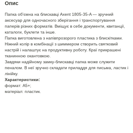
Опис
Папка об'ємна на блискавці Axent 1805-35-A — зручний
аксесуар для одночасного зберігання і транспортування
паперів різних форматів. Вміщує в себе документи, квитанції,
каталоги, буклети та інше.
Папка виготовлена з напівпрозорого пластика з блискітками.
Ніжний колір в комбінації з шиммером створить святковий
настрій і налаштує на продуктивну роботу. Краї прикрашені
тканинною окантовкою.
Завдяки надійному замку-блискавці папка може служити
пеналом. В неї зручно складати приладдя для письма, ластик і
лінійку.
Характеристики:
формат: А5+;
матеріал: пластик.