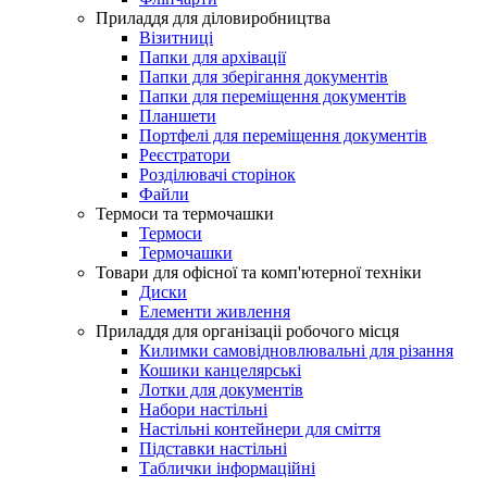
Приладдя для діловиробництва
Візитниці
Папки для архівації
Папки для зберігання документів
Папки для переміщення документів
Планшети
Портфелі для переміщення документів
Реєстратори
Розділювачі сторінок
Файли
Термоси та термочашки
Термоси
Термочашки
Товари для офісної та комп'ютерної техніки
Диски
Елементи живлення
Приладдя для організаціі робочого місця
Килимки самовідновлювальні для різання
Кошики канцелярські
Лотки для документів
Набори настільні
Настільні контейнери для сміття
Підставки настільні
Таблички інформаційні