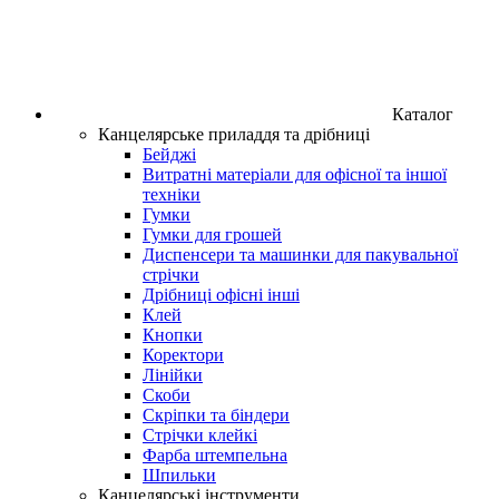
Каталог
Канцелярське приладдя та дрібниці
Бейджі
Витратні матеріали для офісної та іншої
техніки
Гумки
Гумки для грошей
Диспенсери та машинки для пакувальної
стрічки
Дрібниці офісні інші
Клей
Кнопки
Коректори
Лінійки
Скоби
Скріпки та біндери
Стрічки клейкі
Фарба штемпельна
Шпильки
Канцелярські інструменти