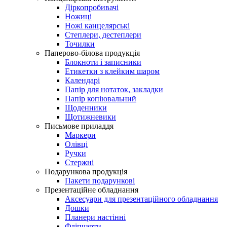
Діркопробивачі
Ножиці
Ножі канцелярські
Степлери, дестеплери
Точилки
Паперово-білова продукція
Блокноти і записники
Етикетки з клейким шаром
Календарі
Папір для нотаток, закладки
Папір копіювальний
Щоденники
Щотижневики
Письмове приладдя
Маркери
Олівці
Ручки
Стержні
Подарункова продукція
Пакети подарункові
Презентаційне обладнання
Аксесуари для презентаційного обладнання
Дошки
Планери настінні
Фліпчарти