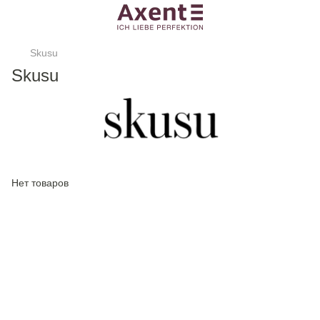
Skusu
Skusu
Нет товаров