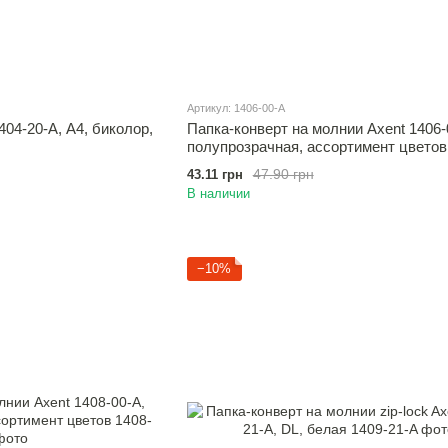
Артикул: 1406-00-A
404-20-A, А4, биколор,
Папка-конверт на молнии Axent 1406-
полупрозрачная, ассортимент цветов
47.90 грн
43.11 грн
В наличии
−10%