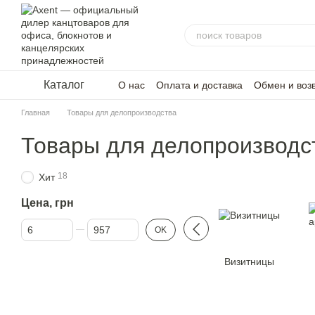
Перейти к основному контенту
Каталог
О нас
Оплата и доставка
Обмен и воз
Главная
Товары для делопроизводства
Товары для делопроизводс
18
Хит
Цена, грн
От Цена, грн
До Цена, грн
OK
Визитницы