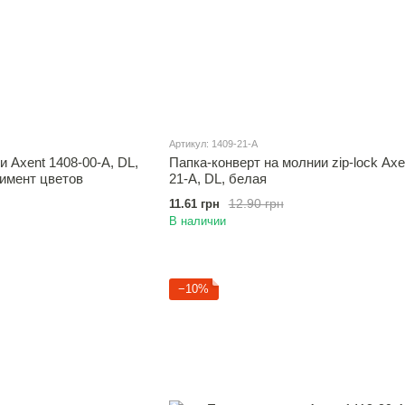
Артикул: 1409-21-A
 Axent 1408-00-A, DL,
Папка-конверт на молнии zip-lock Axe
тимент цветов
21-A, DL, белая
12.90 грн
11.61 грн
В наличии
−10%