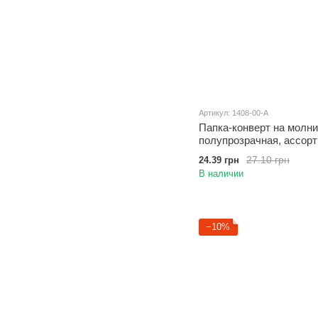
Артикул: 1408-00-A
Папка-конверт на молнии
полупрозрачная, ассор
27.10 грн
24.39 грн
В наличии
−10%