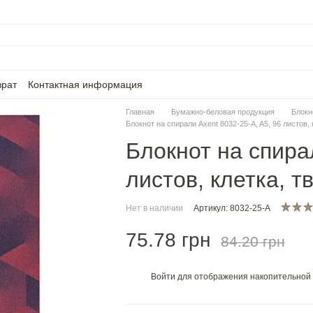
врат
Контактная информация
Главная
Бумажно-беловая продукция
Блокн
Блокнот на спирали Axent 8032-25-A, A5, 96 листов,
Блокнот на спирал
листов, клетка, 
Нет в наличии
Артикул: 8032-25-A
75.78 грн
84.20 грн
Войти
для отображения накопительной 
%