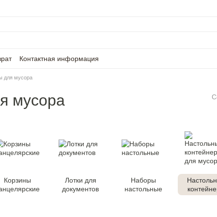
врат
Контактная информация
ы для мусора
я мусора
С
Корзины
Лотки для
Наборы
Настоль
анцелярские
документов
настольные
контейн
для мус