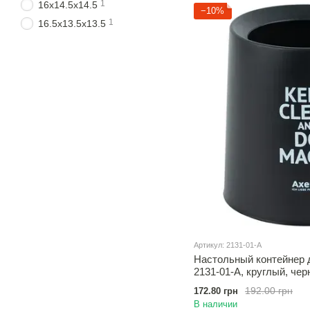
1
16x14.5x14.5
−10%
1
16.5x13.5x13.5
Артикул: 2131-01-A
Настольный контейнер 
2131-01-A, круглый, че
192.00 грн
172.80 грн
В наличии