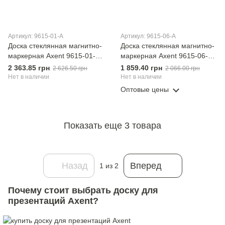
Артикул: 9615-01-А
Артикул: 9615-06-А
Доска стеклянная магнитно-
Доска стеклянная магнитно-
маркерная Axent 9615-01-А,
маркерная Axent 9615-06-А,
60х90 см, черная
60х90 см, красная
2 363.85 грн
1 859.40 грн
2 626.50 грн
2 066.00 грн
Нет в наличии
Нет в наличии
Оптовые цены
Показать еще 3 товара
Назад
Вперед
1
из 2
Почему стоит выбрать доску для
презентаций Axent?