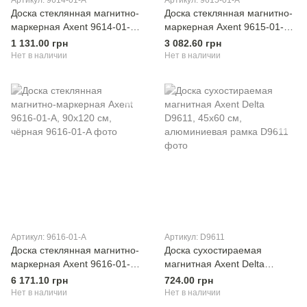
Артикул: 9614-01-A
Артикул: 9615-01-A
Доска стеклянная магнитно-
Доска стеклянная магнитно-
маркерная Axent 9614-01-А,
маркерная Axent 9615-01-А,
45x45 см, чёрная
60х90 см, чёрная
1 131.00 грн
3 082.60 грн
Нет в наличии
Нет в наличии
Артикул: 9616-01-A
Артикул: D9611
Доска стеклянная магнитно-
Доска сухостираемая
маркерная Axent 9616-01-А,
магнитная Axent Delta
90х120 см, чёрная
D9611, 45x60 см,
6 171.10 грн
724.00 грн
алюминиевая рамка
Нет в наличии
Нет в наличии