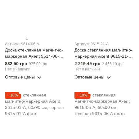
1
Артикул: 9614-06-А
Артикул: 9615-21-А
Доска стеклянная магнитно-
Доска стеклянная магнитно-
маркерная Axent 9614-06-А,
маркерная Axent 9615-21-А,
45x45 см, красная
60х90 см, белая
832.50 грн
2 219.49 грн
925.00 грн
2 466.10 грн
Нет в наличии
Нет в наличии
Оптовые цены
Оптовые цены
−10%
−10%