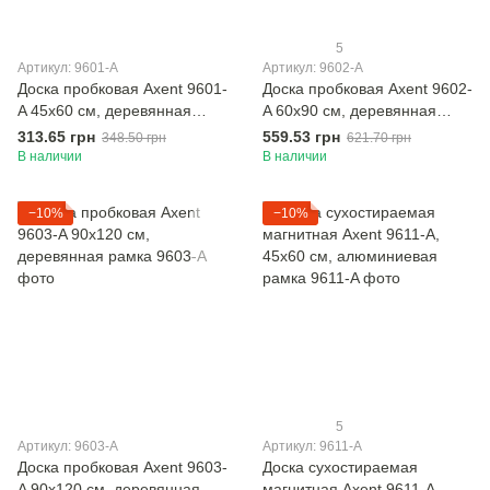
5
Артикул: 9601-A
Артикул: 9602-A
Доска пробковая Axent 9601-
Доска пробковая Axent 9602-
A 45х60 см, деревянная
A 60х90 см, деревянная
рамка
рамка
313.65 грн
559.53 грн
348.50 грн
621.70 грн
В наличии
В наличии
−10%
−10%
5
Артикул: 9603-A
Артикул: 9611-A
Доска пробковая Axent 9603-
Доска сухостираемая
A 90х120 см, деревянная
магнитная Axent 9611-A,