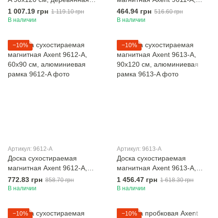
рамка
45x60 см, алюминиевая
1 007.19 грн
464.94 грн
1 119.10 грн
516.60 грн
рамка
В наличии
В наличии
−10%
−10%
Артикул: 9612-A
Артикул: 9613-A
Доска сухостираемая
Доска сухостираемая
магнитная Axent 9612-A,
магнитная Axent 9613-A,
60х90 см, алюминиевая
90х120 см, алюминиевая
772.83 грн
1 456.47 грн
858.70 грн
1 618.30 грн
рамка
рамка
В наличии
В наличии
−10%
−10%