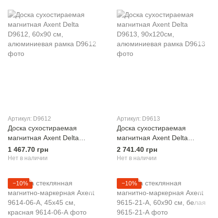
Артикул: D9612
Артикул: D9613
Доска сухостираемая
Доска сухостираемая
магнитная Axent Delta
магнитная Axent Delta
D9612, 60х90 см,
D9613, 90х120см,
1 467.70 грн
2 741.40 грн
алюминиевая рамка
алюминиевая рамка
Нет в наличии
Нет в наличии
−10%
−10%