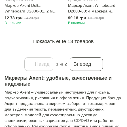
Артикул: D2800-01
Артикул: D2800-80
Маркер Axent Delta
Маркер Axent Whiteboard
Whiteboard D2800-01, 2 мм,
D2800-80: 4 маркера и
круглый чёрный
магнитный держатель-губка
12.78 грн
99.18 грн
14.20 грн
110.20 грн
В наличии
В наличии
Показать еще 13 товаров
Назад
Вперед
1
из 2
Маркеры Axent: удобные, качественные и
надежные
Маркер Axent – ​​универсальный инструмент для письма,
подчеркивания, рисования и оформления. Продукция бренда
Акцент представлена ​​в широком выборе: от текстмаркеров
для выделения текста, перманентных, двусторонних
маркеров, моделей для сухостиральных досок до
специализированных вариантов для CD/DVD или работ по
оформлению. Разнообразие форм, цветов и видов пишущих