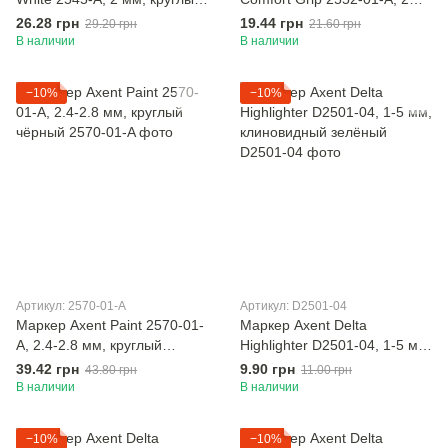
белый
мм, круглый чёрный
26.28 грн
19.44 грн
29.20 грн
21.60 грн
В наличии
В наличии
−10%
−10%
Артикул: 2570-01-A
Артикул: D2501-04
Маркер Axent Paint 2570-01-
Маркер Axent Delta
A, 2.4-2.8 мм, круглый
Highlighter D2501-04, 1-5 мм,
чёрный
клиновидный зелёный
39.42 грн
9.90 грн
43.80 грн
11.00 грн
В наличии
В наличии
−10%
−10%