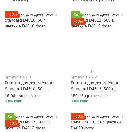
−10%
Хит
−10%
1
Артикул: D4610
Артикул: D4612
Резинки для денег Axent
Резинки для денег Axent
Standard D4610, 50 г,
Standard D4612, 500 г,
цветные
цветные
19.08 грн
150.12 грн
21.20 грн
166.80 грн
В наличии
В наличии
Хит
−10%
−10%