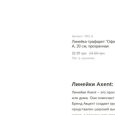
Артикул: 7801-A
Линейка-трафарет "Офиц
A, 20 см, прозрачная
24.50 грн
22.05 грн
Нет в наличии
Линейки Axent:
Линейки Axent – ​​это п
или дома. Они помогают 
Бренд Акцент создает
ка
представлен широкий выб
купить в розницу для ли