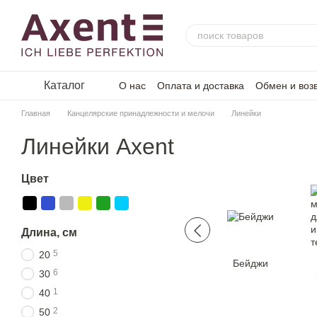
Перейти к основному контенту
Каталог
О нас
Оплата и доставка
Обмен и воз
Главная
Канцелярские принадлежности и мелочи
Линейки
Линейки Axent
Цвет
Длина, см
5
20
Бейджи
6
30
1
40
2
50