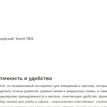
ерская" Axent 7801-
 точность и удобство
ростой, но незаменимый инструмент для измерений и чертежа, котор
делать точные разметки, ровные линии и аккуратные схемы, а так
нцелярские принадлежности и мелочи
, сочетающие удобство, функ
ор линеек для учебы и офиса – классических пластиковых, сталь
чного пользования или оптом для школ, офисов, студий дизайна ил