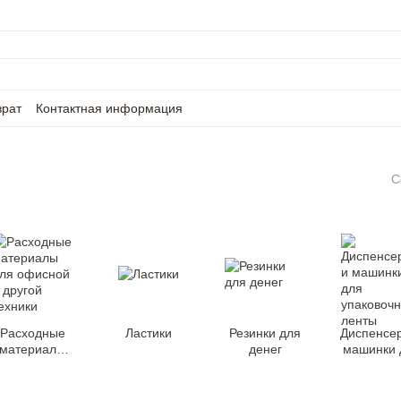
врат
Контактная информация
С
Расходные
Ластики
Резинки для
Диспенсе
материалы
денег
машинки 
для офисной
упаковоч
и другой
ленты
техники