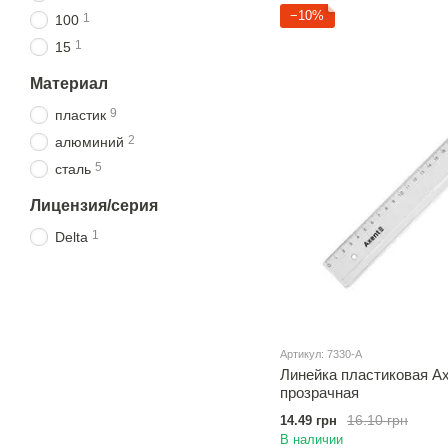
−10%
1
100
1
15
Материал
9
пластик
2
алюминий
5
сталь
Лицензия/серия
1
Delta
Артикул: 7330-A
Линейка пластиковая Axe
прозрачная
16.10 грн
14.49 грн
В наличии