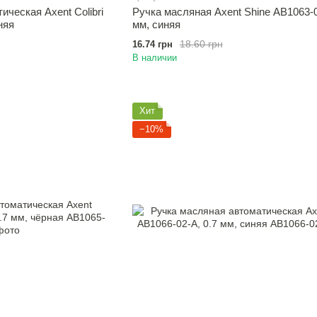
ческая Axent Сolibri
Ручка масляная Axent Shine AB1063-0
няя
мм, синяя
18.60 грн
16.74 грн
В наличии
Хит
−10%