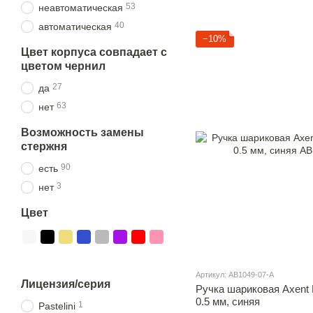
53
неавтоматическая
40
автоматическая
−10%
Цвет корпуса совпадает с
цветом чернил
27
да
63
нет
Возможность замены
стержня
90
есть
3
нет
Цвет
Артикул: AB1049-07-A
Лицензия/серия
Ручка шариковая Axent 
0.5 мм, синяя
1
Pastelini