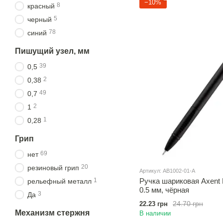
−10%
8
красный
5
черный
78
синий
Пишущий узел, мм
39
0,5
2
0,38
49
0,7
2
1
1
0,28
Грип
69
нет
20
резиновый грип
Артикул: AB1002-01-A
Ручка шариковая Axent 
1
рельефный металл
0.5 мм, чёрная
3
Да
24.70 грн
22.23 грн
Механизм стержня
В наличии