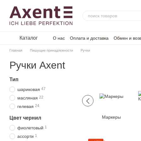
Перейти к основному контенту
Каталог
О нас
Оплата и доставка
Обмен и воз
Главная
Пишущие принадлежности
Ручки
Ручки Axent
Тип
47
шариковая
22
масляная
24
гелевая
Маркеры
Цвет чернил
1
фиолетовый
1
ассорти