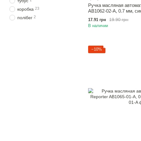
1
тубус
Ручка масляная автомати
23
коробка
AB1062-02-A, 0.7 мм, си
2
полібег
19.90 грн
17.91 грн
В наличии
−10%