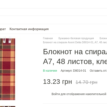
врат
Контактная информация
Главная
Бумажно-беловая продукция
Блокн
Блокнот на спирали Axent Delta D8014-01, A7, 48 лис
Блокнот на спира
A7, 48 листов, кл
В наличии
Артикул: D8014-01
Оставить от
13.23 грн
14.70 грн
Войти
для отображения накопительной 
%