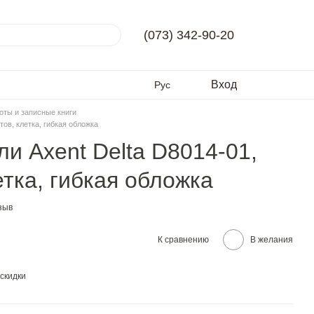
(073) 342-90-20
Вход
Рус
оты и записные книги
тов, клетка, гибкая обложка
ли Axent Delta D8014-01,
етка, гибкая обложка
зыв
К сравнению
В желания
скидки