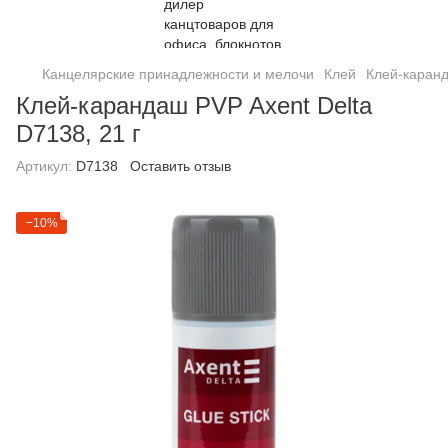
Канцелярские принадлежности и мелочи
Клей
Клей-каранд
Клей-карандаш PVP Axent Delta
D7138, 21 г
Артикул:
D7138
Оставить отзыв
−10%