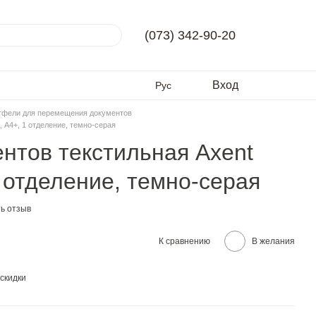
(073) 342-90-20
Вход
Рус
тфели для перемещения документов
 А4+, 1 отделение, темно-серая
нтов текстильная Axent
1 отделение, темно-серая
ь отзыв
К сравнению
В желания
скидки