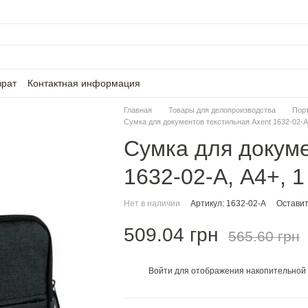
врат
Контактная информация
Главная
Товары для делопроизводства
Пор
Сумка для документов текстильная Axent 1632-02-A,
Сумка для докуме
1632-02-A, А4+, 
Нет в наличии
Артикул: 1632-02-A
Оставит
509.04 грн
565.60 грн
Войти
для отображения накопительной 
%