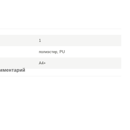
1
полиэстер, PU
A4+
омментарий