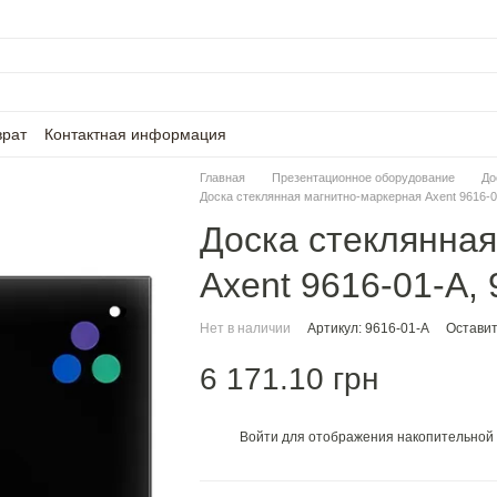
врат
Контактная информация
Главная
Презентационное оборудование
До
Доска стеклянная магнитно-маркерная Axent 9616-0
Доска стеклянна
Axent 9616-01-А,
Нет в наличии
Артикул: 9616-01-A
Оставит
6 171.10 грн
Войти
для отображения накопительной 
%