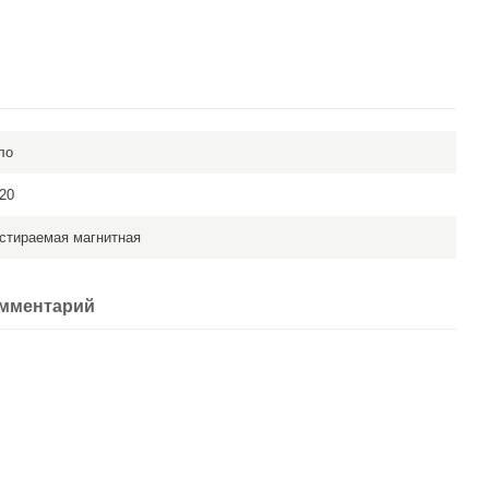
ло
20
стираемая магнитная
омментарий