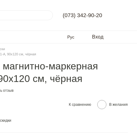
(073) 342-90-20
Вход
Рус
ски
1-А, 90х120 см, чёрная
я магнитно-маркерная
 90х120 см, чёрная
ь отзыв
К сравнению
В желания
скидки