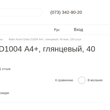
(073) 342-90-20
Вход
Рус
лы
Файл Axent Delta D1004 А4+, глянцевый, 40 мкм, 100 штук
 D1004 А4+, глянцевый, 40
1 отзыв
К сравнению
В желания
скидки