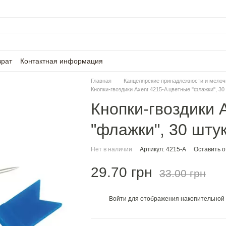
врат
Контактная информация
Главная
Канцелярские принадлежности и мелоч
Кнопки-гвоздики Axent 4215-A цветные "флажки", 30
Кнопки-гвоздики 
"флажки", 30 шту
Нет в наличии
Артикул: 4215-A
Оставить 
29.70 грн
33.00 грн
Войти
для отображения накопительной 
%