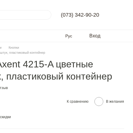
(073) 342-90-20
Вход
Рус
и
Кнопки
 штук, пластиковый контейнер
Axent 4215-A цветные
к, пластиковый контейнер
отзыв
К сравнению
В желания
скидки