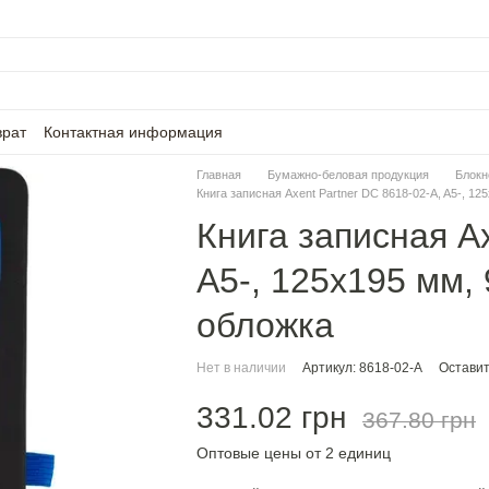
врат
Контактная информация
Главная
Бумажно-беловая продукция
Блокн
Книга записная Axent Partner DC 8618-02-A, A5-, 12
Книга записная Ax
A5-, 125x195 мм, 
обложка
Нет в наличии
Артикул: 8618-02-A
Оставит
331.02 грн
367.80 грн
Оптовые цены от 2 единиц