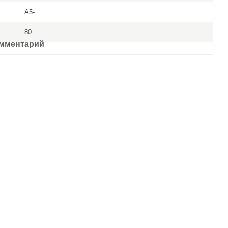
A5-
80
омментарий