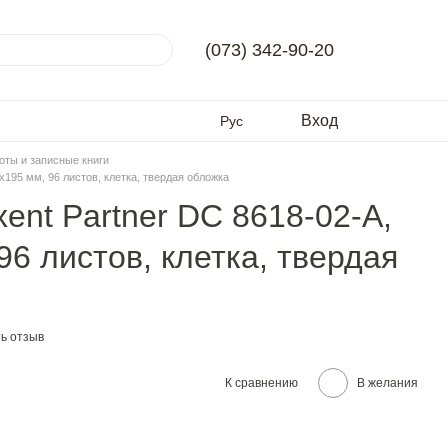
(073) 342-90-20
Вход
Рус
оты и записные книги
5x195 мм, 96 листов, клетка, твердая обложка
ent Partner DC 8618-02-A,
96 листов, клетка, твердая
ь отзыв
К сравнению
В желания