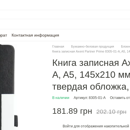
врат
Контактная информация
Главная
Бумажно-беловая продукция
Блокн
Книга записная Axent Partner Prime 8305-01-A, A5, 
Книга записная Ax
A, A5, 145x210 мм
твердая обложка,
В наличии
Артикул: 8305-01-A
Оставить о
181.89 грн
202.10 грн
Войти
для отображения накопительной 
%