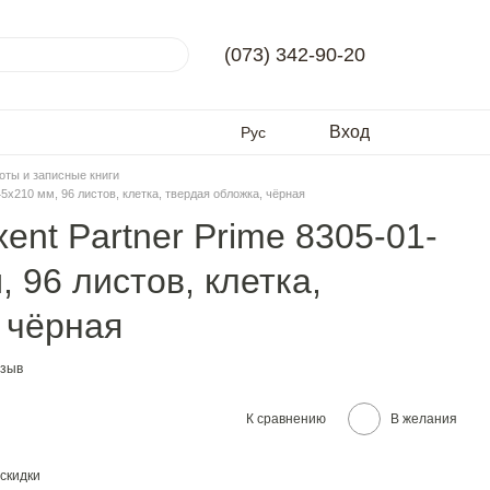
(073) 342-90-20
Вход
Рус
оты и записные книги
145x210 мм, 96 листов, клетка, твердая обложка, чёрная
ent Partner Prime 8305-01-
, 96 листов, клетка,
 чёрная
тзыв
К сравнению
В желания
скидки