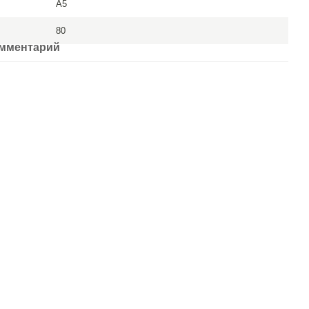
A5
80
омментарий