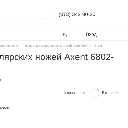
(073) 342-90-20
Вход
Рус
анцелярские
Лезвия для канцелярских ножей Axent 6802-A, 18 мм
лярских ножей Axent 6802-
в
К сравнению
В желания
скидки