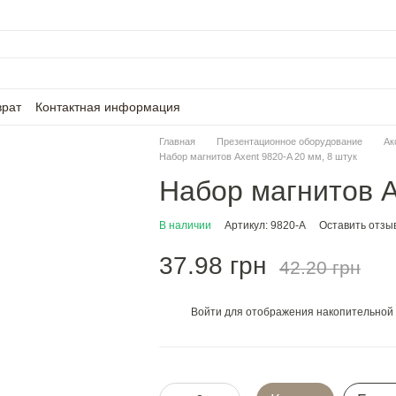
врат
Контактная информация
Главная
Презентационное оборудование
Ак
Набор магнитов Axent 9820-A 20 мм, 8 штук
Набор магнитов A
В наличии
Артикул: 9820-A
Оставить отзы
37.98 грн
42.20 грн
Войти
для отображения накопительной 
%