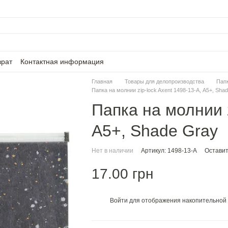
врат
Контактная информация
Главная
Товары для делопроизводства
Пап
Папка на молнии zip-lock Axent 1498-13-A, А5+, Sha
Папка на молнии z
А5+, Shade Gray
Нет в наличии
Артикул: 1498-13-A
Оставит
17.00 грн
Войти
для отображения накопительной 
%