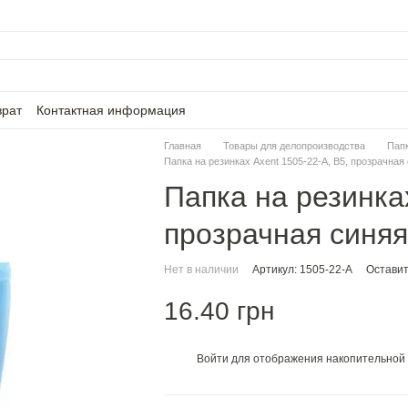
врат
Контактная информация
Главная
Товары для делопроизводства
Пап
Папка на резинках Axent 1505-22-A, В5, прозрачная
Папка на резинках
прозрачная синяя
Нет в наличии
Артикул: 1505-22-A
Оставит
16.40 грн
Войти
для отображения накопительной 
%