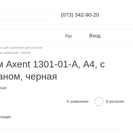
(073) 342-90-20
Вход
Рус
и для хранения документов
им карманом, черная
 Axent 1301-01-A, А4, с
аном, черная
тзыв
К сравнению
В желания
скидки