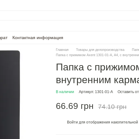
врат
Контактная информация
Главная
Товары для делопроизводства
Папк
Папка с прижимом Axent 1301-01-A, А4, с внутренн
Папка с прижимом
внутренним карм
В наличии
Артикул: 1301-01-A
Оставить о
66.69 грн
74.10 грн
Войти
для отображения накопительной 
%