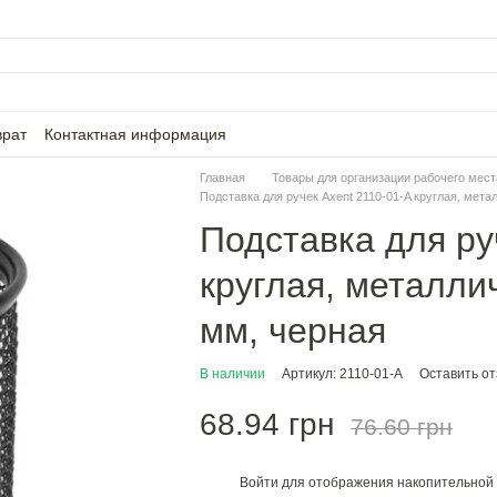
врат
Контактная информация
Главная
Товары для организации рабочего мест
Подставка для ручек Axent 2110-01-A круглая, мета
Подставка для ру
круглая, металли
мм, черная
В наличии
Артикул: 2110-01-A
Оставить о
68.94 грн
76.60 грн
Войти
для отображения накопительной 
%