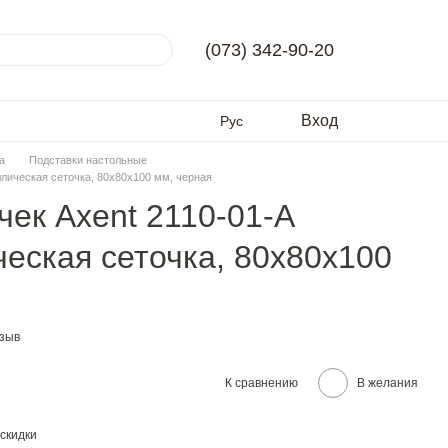
(073) 342-90-20
Вход
Рус
а
Подставки настольные
ллическая сеточка, 80х80х100 мм, черная
чек Axent 2110-01-A
ческая сеточка, 80х80х100
тзыв
К сравнению
В желания
скидки