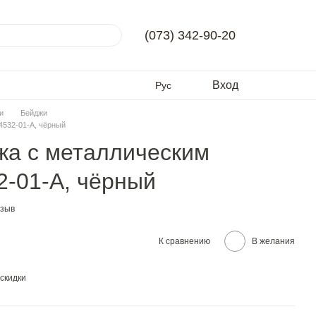
(073) 342-90-20
Вход
Рус
и
Бейджи
4532-01-A, чёрный
жа с металлическим
2-01-A, чёрный
тзыв
К сравнению
В желания
скидки