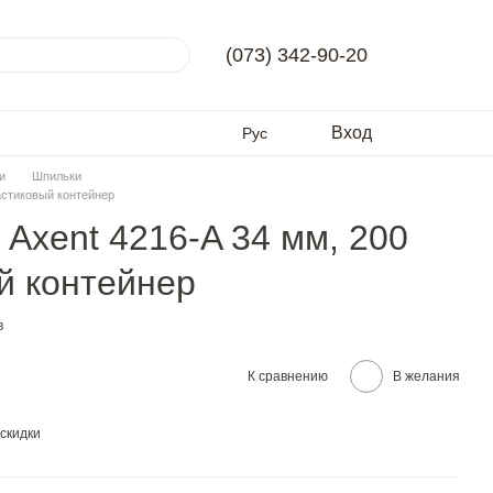
(073) 342-90-20
Вход
Рус
и
Шпильки
астиковый контейнер
Axent 4216-A 34 мм, 200
й контейнер
в
К сравнению
В желания
скидки