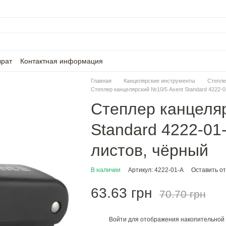
врат
Контактная информация
Главная
Канцелярские инструменты
Степле
Степлер канцелярский №10/5 Axent Standard 4222-0
Степлер канцеля
Standard 4222-01
листов, чёрный
В наличии
Артикул: 4222-01-A
Оставить о
63.63 грн
70.70 грн
Войти
для отображения накопительной 
%