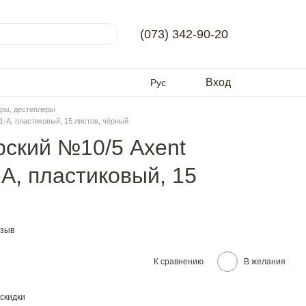
(073) 342-90-20
Вход
Рус
ры, дестеплеры
1-A, пластиковый, 15 листов, чёрный
рский №10/5 Axent
-A, пластиковый, 15
тзыв
К сравнению
В желания
скидки