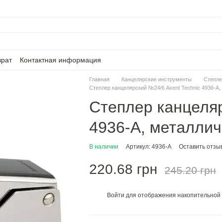
врат
Контактная информация
Главная
Канцелярские инструменты
Степле
Степлер канцелярский №24/6 Axent Technic 4936-A,
Степлер канцеляр
4936-A, металлич
В наличии
Артикул: 4936-A
Оставить отзы
220.68 грн
245.20 грн
Войти
для отображения накопительной 
%