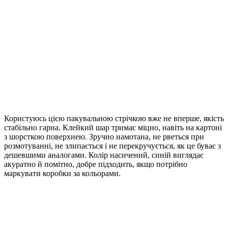
Користуюсь цією пакувальною стрічкою вже не вперше, якість
стабільно гарна. Клейкий шар тримає міцно, навіть на картоні
з шорсткою поверхнею. Зручно намотана, не рветься при
розмотуванні, не злипається і не перекручується, як це буває з
дешевшими аналогами. Колір насичений, синій виглядає
акуратно й помітно, добре підходить, якщо потрібно
маркувати коробки за кольорами.