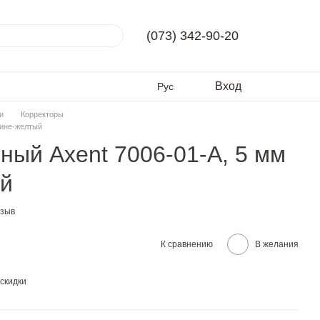
(073) 342-90-20
Вход
Рус
и
Корректоры
сине-желтый
ный Axent 7006-01-A, 5 мм
ый
тзыв
К сравнению
В желания
скидки