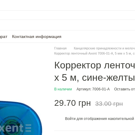
врат
Контактная информация
Главная
Канцелярские принадлежности и мелоч
Корректор ленточный Axent 7006-01-A, 5 мм х 5 м, 
Корректор ленточ
х 5 м, сине-желт
В наличии
Артикул: 7006-01-A
Оставить о
29.70 грн
33.00 грн
Войти
для отображения накопительной 
%