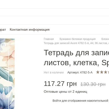
врат
Контактная информация
Главная
Бумажно-беловая продукция
Блокн
Тетрадь для записей Axent 4782-5-A, А4, 96 листов, 
Тетрадь для запис
листов, клетка, S
Нет в наличии
Артикул: 4782-5-A
117.27 грн
130.30 грн
Оптовые цены от 2 единиц
Войти
для отображения накопительной 
%