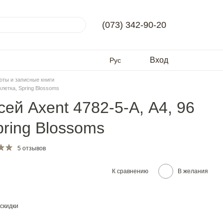
(073) 342-90-20
Вход
Рус
оты и записные книги
клетка, Spring Blossoms
ей Axent 4782-5-A, А4, 96
pring Blossoms
5 отзывов
К сравнению
В желания
скидки